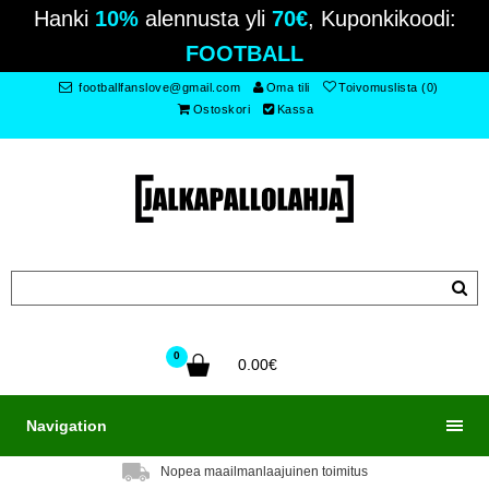
Hanki
10%
alennusta yli
70€
, Kuponkikoodi:
FOOTBALL
footballfanslove@gmail.com
Oma tili
Toivomuslista (0)
Ostoskori
Kassa
0
0.00€
Navigation
Nopea maailmanlaajuinen toimitus