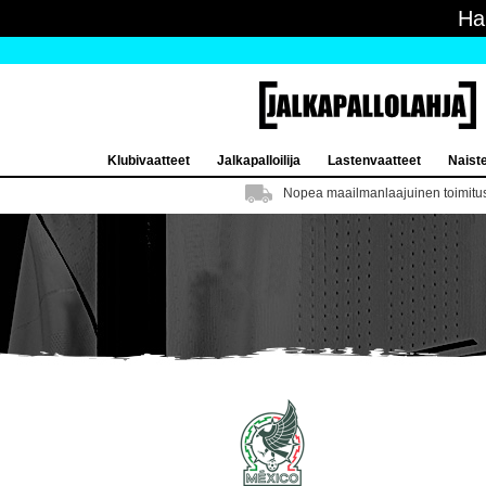
Ha
Klubivaatteet
Jalkapalloilija
Lastenvaatteet
Naist
Nopea maailmanlaajuinen toimitu