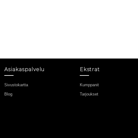
Asiakaspalvelu
Ekstrat
Sivustokartta
Kumppanit
Blog
Tarjoukset