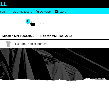
LL
tili
Toivomuslista (0)
Ostoskori
Kassa
0
0.00€
Miesten MM-kisat 2022
Naisten MM-kisat 2022
Lisää oma nimi ja numero