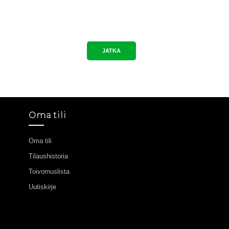
JATKA
Oma tili
Oma tili
Tilaushistoria
Toivomuslista
Uutiskirje