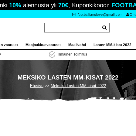
nki
10%
alennusta yli
70€
, Kuponkikoodi:
FOOTBA
footballfanslove@gmail.com
Oma 
en vaatteet
Maajoukkuevaatteet
Maalivahti
Lasten MM-kisat 2022
s
Ilmainen Toimitus
MEKSIKO LASTEN MM-KISAT 2022
Etusivu
Meksiko Lasten MM-kisat 2022