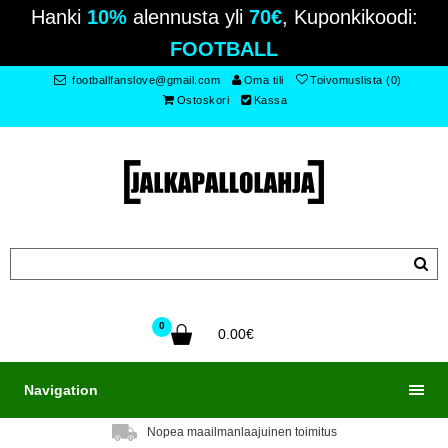
Hanki
10%
alennusta yli
70€
, Kuponkikoodi:
FOOTBALL
footballfanslove@gmail.com
Oma tili
Toivomuslista (0)
Ostoskori
Kassa
0
0.00€
Navigation
Nopea maailmanlaajuinen toimitus