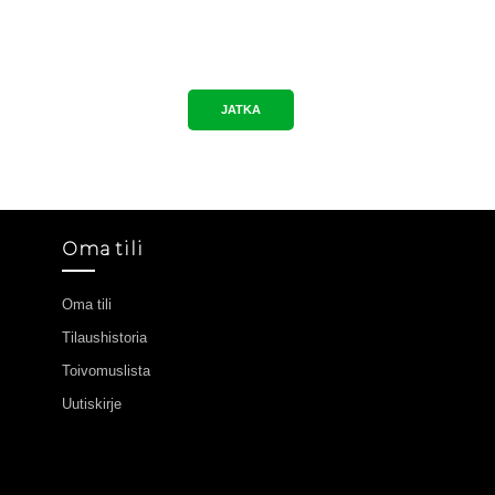
JATKA
Oma tili
Oma tili
Tilaushistoria
Toivomuslista
Uutiskirje