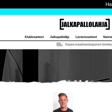
Ha
Klubivaatteet
Jalkapalloilija
Lastenvaatteet
Naist
Nopea maailmanlaajuinen toimitu