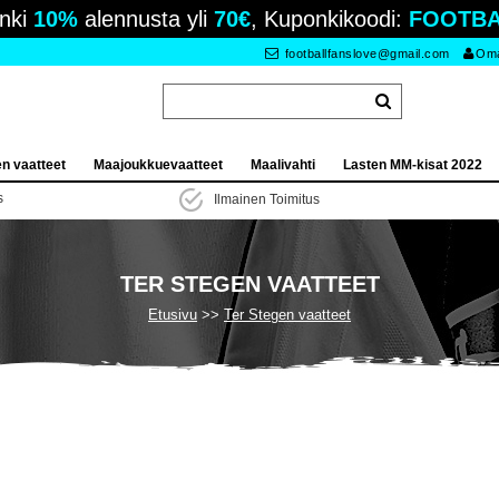
nki
10%
alennusta yli
70€
, Kuponkikoodi:
FOOTBA
footballfanslove@gmail.com
Oma 
en vaatteet
Maajoukkuevaatteet
Maalivahti
Lasten MM-kisat 2022
s
Ilmainen Toimitus
TER STEGEN VAATTEET
Etusivu
Ter Stegen vaatteet