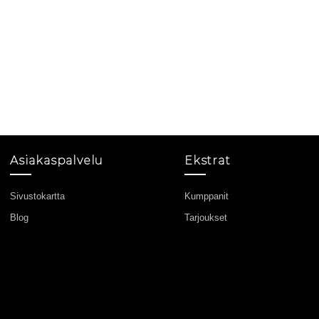
Asiakaspalvelu
Ekstrat
Sivustokartta
Kumppanit
Blog
Tarjoukset