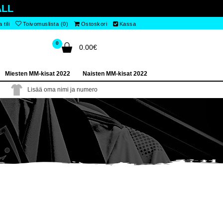
LL
tili
Toivomuslista (0)
Ostoskori
Kassa
0
0.00€
Miesten MM-kisat 2022
Naisten MM-kisat 2022
Lisää oma nimi ja numero