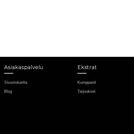
Asiakaspalvelu
Ekstrat
Sivustokartta
Kumppanit
Blog
Tarjoukset