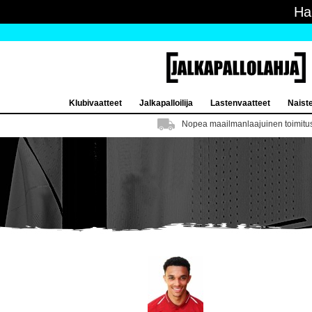
Ha
Klubivaatteet
Jalkapalloilija
Lastenvaatteet
Naist
Nopea maailmanlaajuinen toimitu