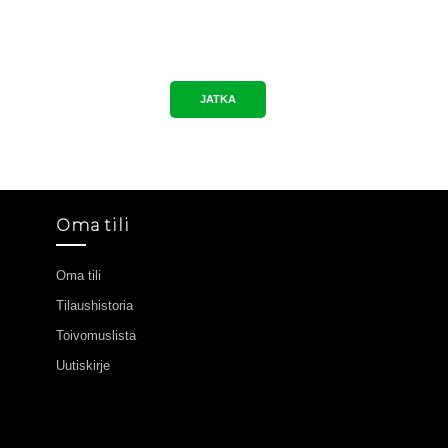
JATKA
Oma tili
Oma tili
Tilaushistoria
Toivomuslista
Uutiskirje