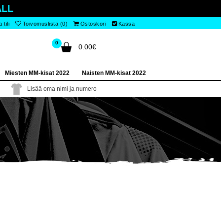
LL
tili
Toivomuslista (0)
Ostoskori
Kassa
0
0.00€
Miesten MM-kisat 2022
Naisten MM-kisat 2022
Lisää oma nimi ja numero