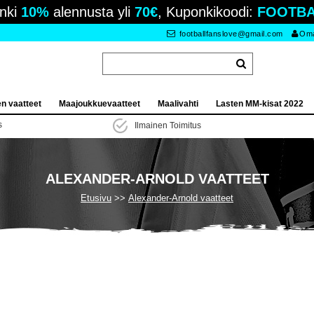
nki
10%
alennusta yli
70€
, Kuponkikoodi:
FOOTBA
footballfanslove@gmail.com
Oma 
en vaatteet
Maajoukkuevaatteet
Maalivahti
Lasten MM-kisat 2022
s
Ilmainen Toimitus
ALEXANDER-ARNOLD VAATTEET
Etusivu
Alexander-Arnold vaatteet