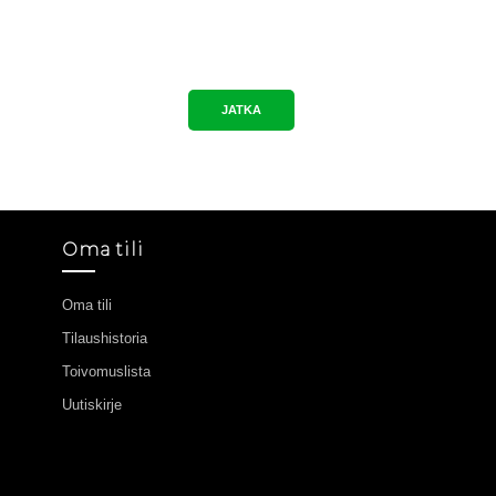
JATKA
Oma tili
Oma tili
Tilaushistoria
Toivomuslista
Uutiskirje