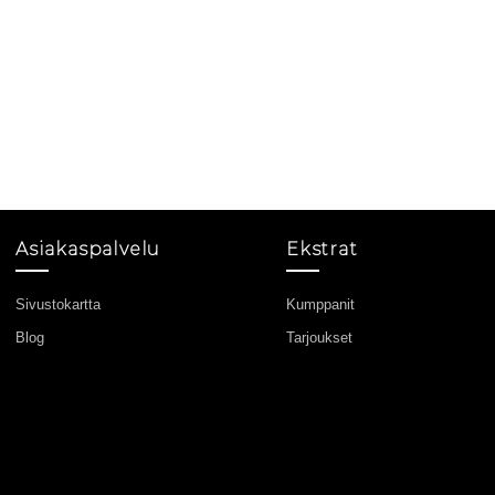
Asiakaspalvelu
Ekstrat
Sivustokartta
Kumppanit
Blog
Tarjoukset