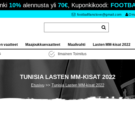
nki
10%
alennusta yli
70€
, Kuponkikoodi:
FOOTBA
footballfanslove@gmail.com
Oma 
en vaatteet
Maajoukkuevaatteet
Maalivahti
Lasten MM-kisat 2022
s
Ilmainen Toimitus
TUNISIA LASTEN MM-KISAT 2022
Etusivu
Tunisia Lasten MM-kisat 2022