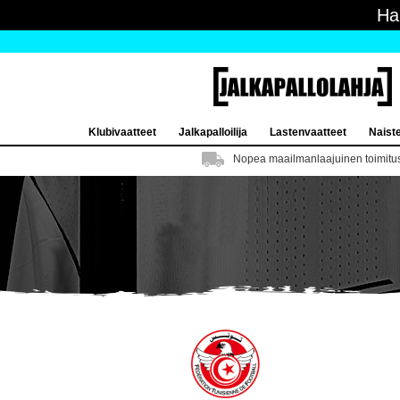
Ha
Klubivaatteet
Jalkapalloilija
Lastenvaatteet
Naist
Nopea maailmanlaajuinen toimitu