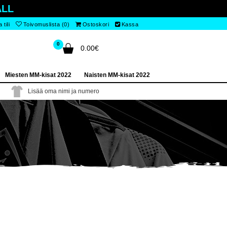
LL
tili
Toivomuslista (0)
Ostoskori
Kassa
0
0.00€
Miesten MM-kisat 2022
Naisten MM-kisat 2022
Lisää oma nimi ja numero