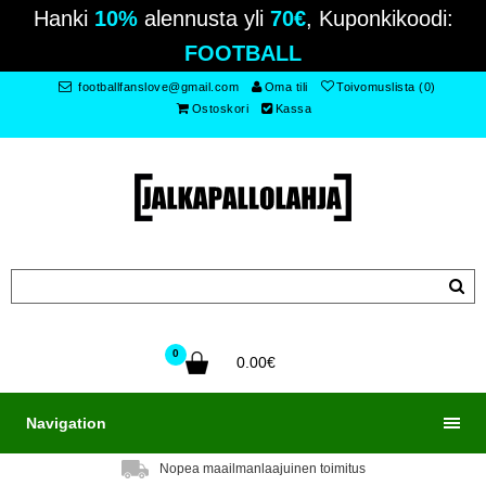
Hanki
10%
alennusta yli
70€
, Kuponkikoodi:
FOOTBALL
footballfanslove@gmail.com
Oma tili
Toivomuslista (0)
Ostoskori
Kassa
0
0.00€
Navigation
Nopea maailmanlaajuinen toimitus