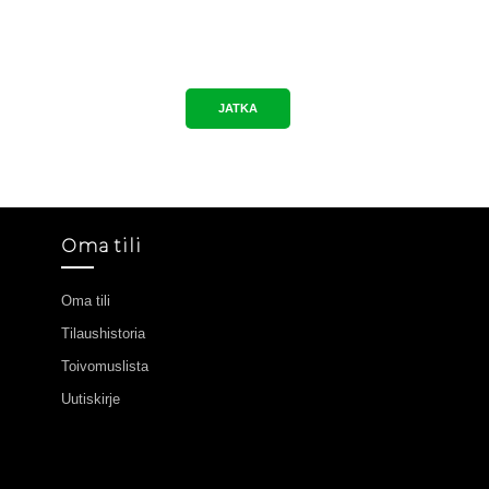
JATKA
Oma tili
Oma tili
Tilaushistoria
Toivomuslista
Uutiskirje