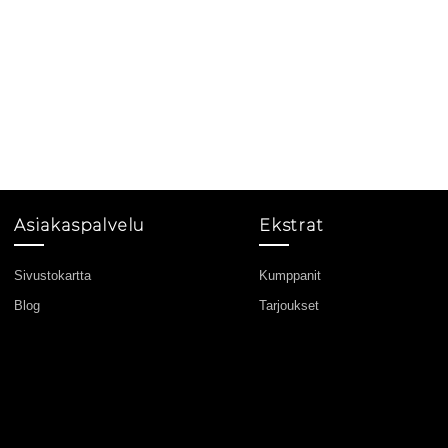
Asiakaspalvelu
Ekstrat
Sivustokartta
Kumppanit
Blog
Tarjoukset