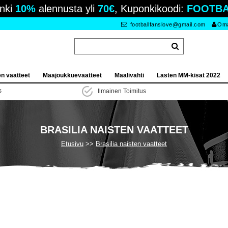
nki
10%
alennusta yli
70€
, Kuponkikoodi:
FOOTBA
footballfanslove@gmail.com
Oma 
en vaatteet
Maajoukkuevaatteet
Maalivahti
Lasten MM-kisat 2022
s
Ilmainen Toimitus
BRASILIA NAISTEN VAATTEET
Etusivu
Brasilia naisten vaatteet