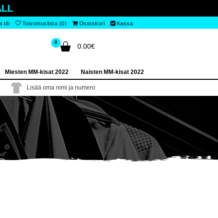
LL
tili
Toivomuslista (0)
Ostoskori
Kassa
0
0.00€
Miesten MM-kisat 2022
Naisten MM-kisat 2022
Lisää oma nimi ja numero