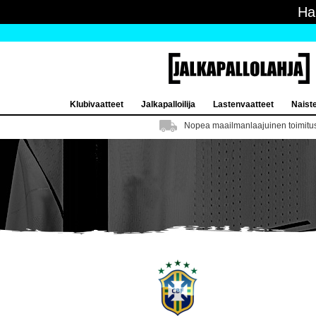
Ha
Klubivaatteet
Jalkapalloilija
Lastenvaatteet
Naist
Nopea maailmanlaajuinen toimitu