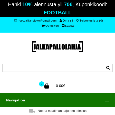
Hanki
10%
alennusta yli
70€
, Kuponkikoodi:
FOOTBALL
footballfanslove@gmail.com
Oma tili
Toivomuslista (0)
Ostoskori
Kassa
0
0.00€
Navigation
Nopea maailmanlaajuinen toimitus