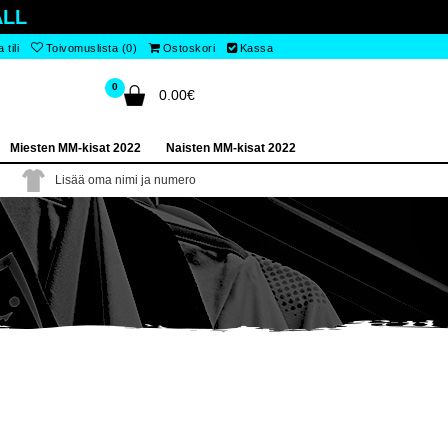
LL
tili
Toivomuslista (0)
Ostoskori
Kassa
0
0.00€
Miesten MM-kisat 2022
Naisten MM-kisat 2022
Lisää oma nimi ja numero