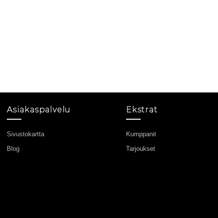
Asiakaspalvelu
Ekstrat
Sivustokartta
Kumppanit
Blog
Tarjoukset