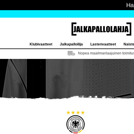
Ha
Klubivaatteet
Jalkapalloilija
Lastenvaatteet
Naist
Nopea maailmanlaajuinen toimitu