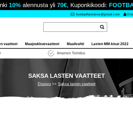
nki
10%
alennusta yli
70€
, Kuponkikoodi:
FOOTBA
footballfanslove@gmail.com
Oma 
en vaatteet
Maajoukkuevaatteet
Maalivahti
Lasten MM-kisat 2022
s
Ilmainen Toimitus
SAKSA LASTEN VAATTEET
Etusivu
Saksa lasten vaatteet