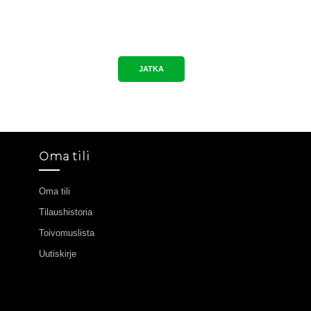
JATKA
Oma tili
Oma tili
Tilaushistoria
Toivomuslista
Uutiskirje