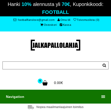
Hanki
10%
alennusta yli
70€
, Kuponkikoodi:
FOOTBALL
footballfanslove@gmail.com
Oma tili
Toivomuslista (0)
Ostoskori
Kassa
0
0.00€
Navigation
Nopea maailmanlaajuinen toimitus