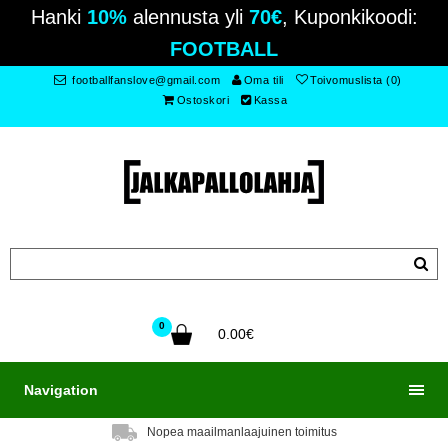
Hanki
10%
alennusta yli
70€
, Kuponkikoodi:
FOOTBALL
footballfanslove@gmail.com
Oma tili
Toivomuslista (0)
Ostoskori
Kassa
0
0.00€
Navigation
Nopea maailmanlaajuinen toimitus