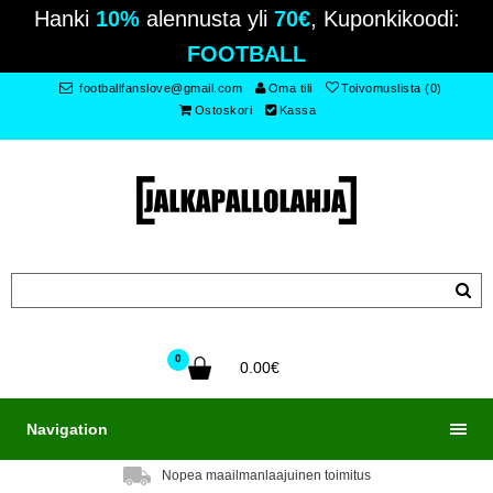
Hanki
10%
alennusta yli
70€
, Kuponkikoodi:
FOOTBALL
footballfanslove@gmail.com
Oma tili
Toivomuslista (0)
Ostoskori
Kassa
0
0.00€
Navigation
Nopea maailmanlaajuinen toimitus