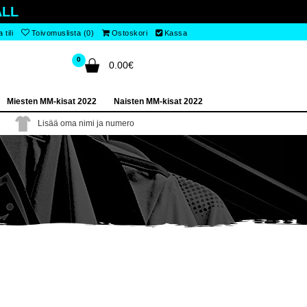
LL
tili
Toivomuslista (0)
Ostoskori
Kassa
0
0.00€
Miesten MM-kisat 2022
Naisten MM-kisat 2022
Lisää oma nimi ja numero