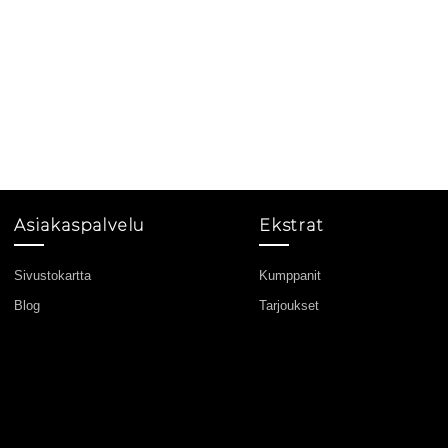
Asiakaspalvelu
Ekstrat
Sivustokartta
Kumppanit
Blog
Tarjoukset