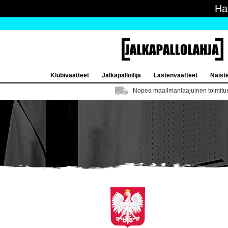
Ha
Klubivaatteet
Jalkapalloilija
Lastenvaatteet
Naist
Nopea maailmanlaajuinen toimitu