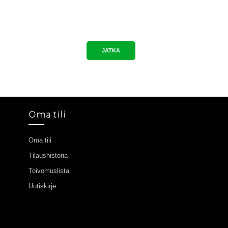
JATKA
Oma tili
Oma tili
Tilaushistoria
Toivomuslista
Uutiskirje