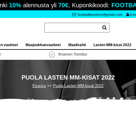
nki
10%
alennusta yli
70€
, Kuponkikoodi:
FOOTBA
footballfanslove@gmail.com
Oma 
en vaatteet
Maajoukkuevaatteet
Maalivahti
Lasten MM-kisat 2022
s
Ilmainen Toimitus
PUOLA LASTEN MM-KISAT 2022
Etusivu
Puola Lasten MM-kisat 2022