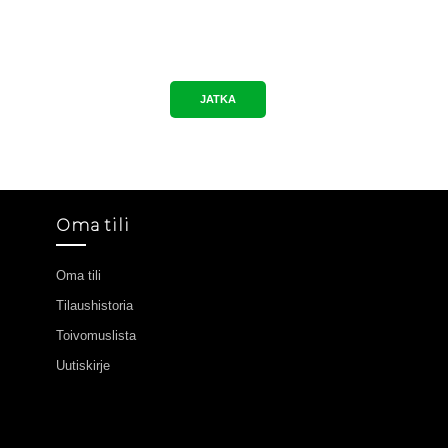
JATKA
Oma tili
Oma tili
Tilaushistoria
Toivomuslista
Uutiskirje