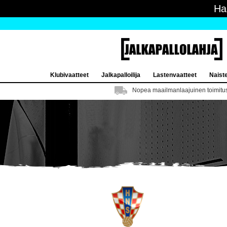
Ha
Klubivaatteet
Jalkapalloilija
Lastenvaatteet
Naist
Nopea maailmanlaajuinen toimitu