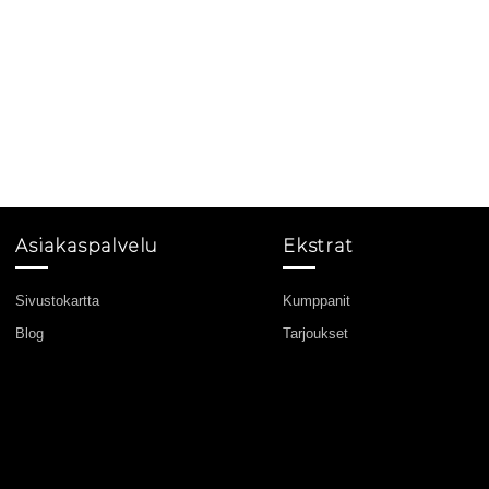
Asiakaspalvelu
Ekstrat
Sivustokartta
Kumppanit
Blog
Tarjoukset