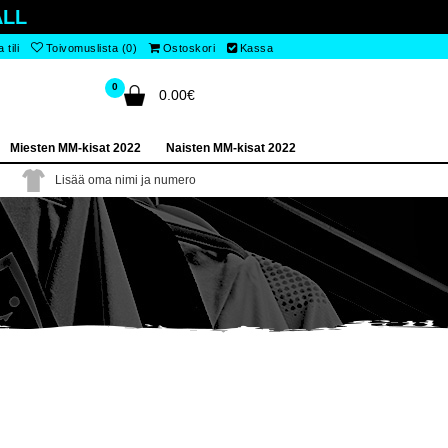
LL
tili
Toivomuslista (0)
Ostoskori
Kassa
0
0.00€
Miesten MM-kisat 2022
Naisten MM-kisat 2022
Lisää oma nimi ja numero