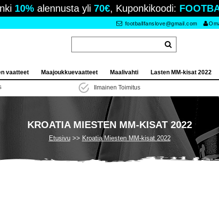
nki
10%
alennusta yli
70€
, Kuponkikoodi:
FOOTBA
footballfanslove@gmail.com
Oma 
en vaatteet
Maajoukkuevaatteet
Maalivahti
Lasten MM-kisat 2022
s
Ilmainen Toimitus
KROATIA MIESTEN MM-KISAT 2022
Etusivu
Kroatia Miesten MM-kisat 2022