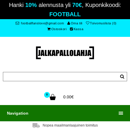
Hanki
10%
alennusta yli
70€
, Kuponkikoodi:
FOOTBALL
footballfanslove@gmail.com
Oma tili
Toivomuslista (0)
Ostoskori
Kassa
0
0.00€
Navigation
Nopea maailmanlaajuinen toimitus