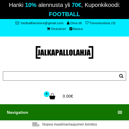
Hanki
10%
alennusta yli
70€
, Kuponkikoodi:
FOOTBALL
footballfanslove@gmail.com
Oma tili
Toivomuslista (0)
Ostoskori
Kassa
0
0.00€
Navigation
Nopea maailmanlaajuinen toimitus