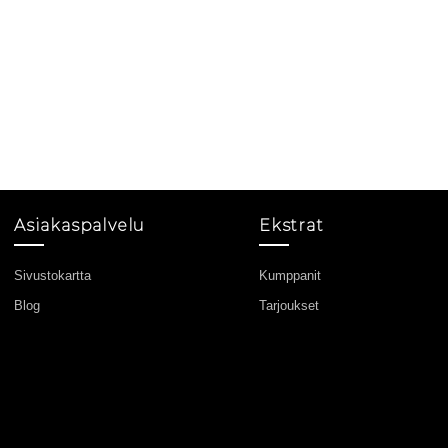
Asiakaspalvelu
Ekstrat
Sivustokartta
Kumppanit
Blog
Tarjoukset