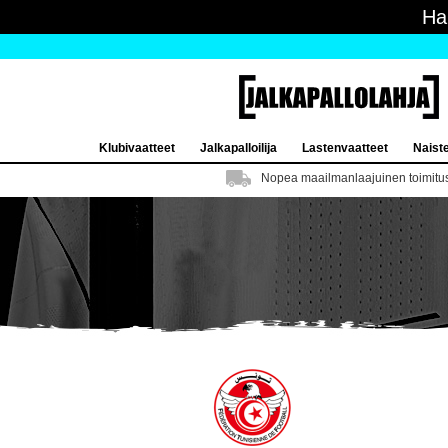
Ha
Klubivaatteet
Jalkapalloilija
Lastenvaatteet
Naist
Nopea maailmanlaajuinen toimitu