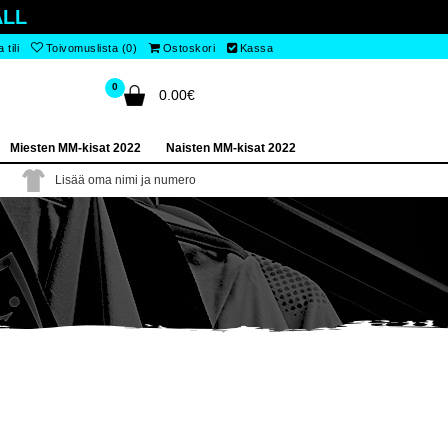
LL
tili
Toivomuslista (0)
Ostoskori
Kassa
0
0.00€
Miesten MM-kisat 2022
Naisten MM-kisat 2022
Lisää oma nimi ja numero