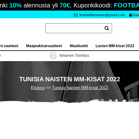
nki
10%
alennusta yli
70€
, Kuponkikoodi:
FOOTBA
footballfanslove@gmail.com
Oma 
en vaatteet
Maajoukkuevaatteet
Maalivahti
Lasten MM-kisat 2022
s
Ilmainen Toimitus
TUNISIA NAISTEN MM-KISAT 2022
Etusivu
Tunisia Naisten MM-kisat 2022