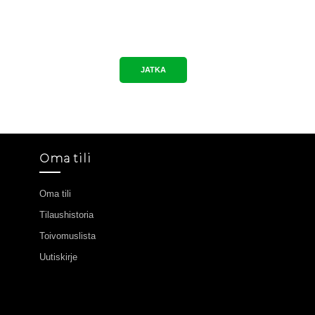
JATKA
Oma tili
Oma tili
Tilaushistoria
Toivomuslista
Uutiskirje