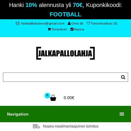
Hanki
10%
alennusta yli
70€
, Kuponkikoodi:
FOOTBALL
footballfanslove@gmail.com
Oma tili
Toivomuslista (0)
Ostoskori
Kassa
0
0.00€
Navigation
Nopea maailmanlaajuinen toimitus