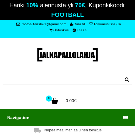
Hanki
10%
alennusta yli
70€
, Kuponkikoodi:
FOOTBALL
footballfanslove@gmail.com
Oma tili
Toivomuslista (0)
Ostoskori
Kassa
0
0.00€
Navigation
Nopea maailmanlaajuinen toimitus