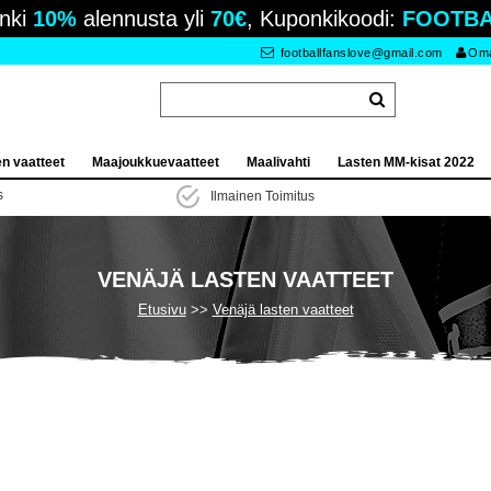
nki
10%
alennusta yli
70€
, Kuponkikoodi:
FOOTBA
footballfanslove@gmail.com
Oma 
en vaatteet
Maajoukkuevaatteet
Maalivahti
Lasten MM-kisat 2022
s
Ilmainen Toimitus
VENÄJÄ LASTEN VAATTEET
Etusivu
Venäjä lasten vaatteet