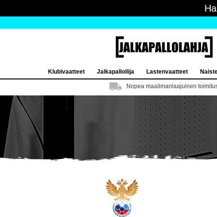
Ha
Klubivaatteet
Jalkapalloilija
Lastenvaatteet
Naist
Nopea maailmanlaajuinen toimitu