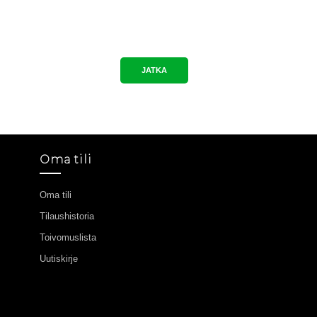
JATKA
Oma tili
Oma tili
Tilaushistoria
Toivomuslista
Uutiskirje