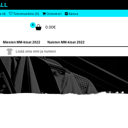
LL
tili
Toivomuslista (0)
Ostoskori
Kassa
0
0.00€
Miesten MM-kisat 2022
Naisten MM-kisat 2022
Lisää oma nimi ja numero