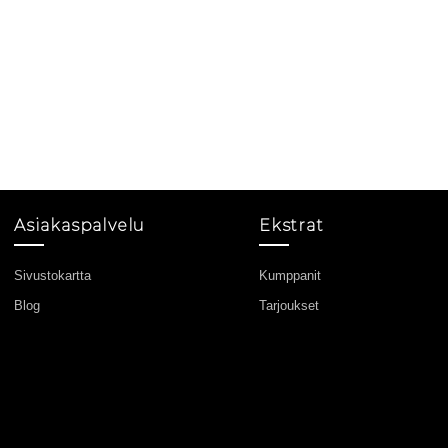
Asiakaspalvelu
Ekstrat
Sivustokartta
Kumppanit
Blog
Tarjoukset