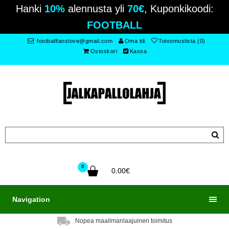
Hanki
10%
alennusta yli
70€
, Kuponkikoodi:
FOOTBALL
footballfanslove@gmail.com
Oma tili
Toivomuslista (0)
Ostoskori
Kassa
0
0.00€
Navigation
Nopea maailmanlaajuinen toimitus