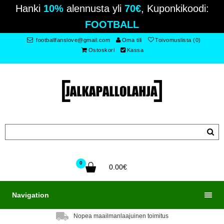
Hanki
10%
alennusta yli
70€
, Kuponkikoodi:
FOOTBALL
footballfanslove@gmail.com
Oma tili
Toivomuslista (0)
Ostoskori
Kassa
0
0.00€
Navigation
Nopea maailmanlaajuinen toimitus